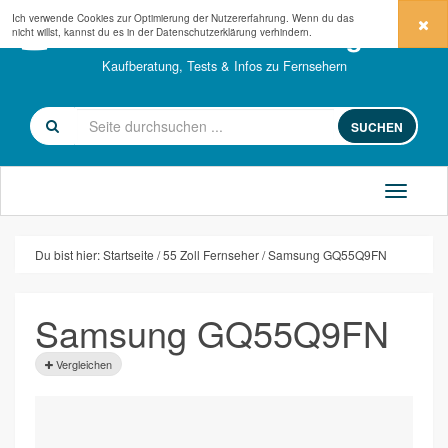
Ich verwende Cookies zur Optimierung der Nutzererfahrung. Wenn du das
fernseher-kaufberatung.com
nicht willst, kannst du es in der
Datenschutzerklärung
verhindern.
Kaufberatung, Tests & Infos zu Fernsehern
SUCHEN
Du bist hier:
Startseite
55 Zoll Fernseher
Samsung GQ55Q9FN
Samsung GQ55Q9FN
Vergleichen