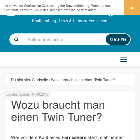
Ich verwende Cookies zur Optimierung der Nutzererfahrung. Wenn du das
fernseher-kaufberatung.com
nicht willst, kannst du es in der
Datenschutzerklärung
verhindern.
Kaufberatung, Tests & Infos zu Fernsehern
SUCHEN
Du bist hier:
Startseite
Wozu braucht man einen Twin Tuner?
Letztes Update: 17.09.2018
Wozu braucht man
einen Twin Tuner?
Wer vor dem Kauf eines
Fernsehers
steht, sieht immer