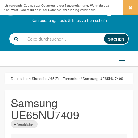
Ich verwende Cookies zur Optimierung der Nutzererfahrung. Wenn du das
fernseher-kaufberatung.com
nicht willst, kannst du es in der
Datenschutzerklärung
verhindern.
Kaufberatung, Tests & Infos zu Fernsehern
SUCHEN
Du bist hier:
Startseite
65 Zoll Fernseher
Samsung UE65NU7409
Samsung
UE65NU7409
Vergleichen