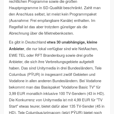
rechtlichen Programme sowie die großen
Hauptprogramme in SD-Qualität beschränkt. Zahlt man
den Anschluss selbst, ist meist kein Programmpaket
(Ausnahme: Frei empfangbare Kanäle) enthalten. Im
Regelfall ist das aber trotzdem günstiger als die
Abrechnung über die Mietnebenkosten.
Es gibt in Deutschland
etwa 30 unabhängige, kleine
Anbieter
, die nur lokal verfügbar sind wie NetAachen,
EWE TEL oder RFT Brandenburg sowie drei große
Anbieter, die sich ihre Verbreitungsgebiete aufgeteilt
haben. Das sind Unitymedia in drei Bundesländern, Tele
Columbus (PŸUR) in insgesamt zwölf Gebieten und
Vodafone in allen anderen Bundesländern. Bei Vodafone
bekommt man das Basispaket "Vodafone Basic TV" für
3,99 EUR monatlich inklusive 100 TV-Sendern (43 in HD).
Die Konkurrenz von Unitymedia ist mit 4,99 EUR für "TV
Start" etwas teurer, bietet dafür aber 135 TV-Sender (45 in
HD). Tele Columbus/primacom (jetzt PŸUR) bietet noch