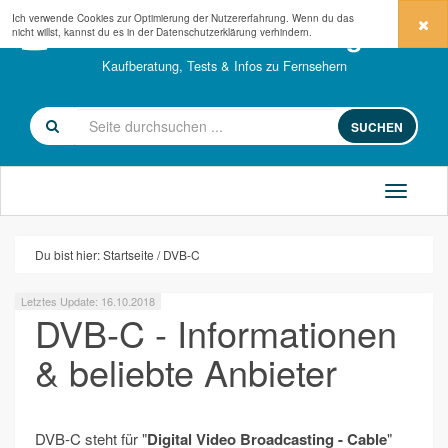
Ich verwende Cookies zur Optimierung der Nutzererfahrung. Wenn du das
fernseher-kaufberatung.com
nicht willst, kannst du es in der
Datenschutzerklärung
verhindern.
Kaufberatung, Tests & Infos zu Fernsehern
SUCHEN
Du bist hier:
Startseite
DVB-C
Letztes Update: 16.10.2018
DVB-C - Informationen
& beliebte Anbieter
DVB-C steht für "
Digital Video Broadcasting - Cable
"