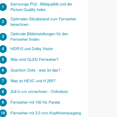
Samsungs PQI - Bildqualität und der
1
Picture Quality Index
Optimalen Sitzabstand zum Fernseher
2
berechnen
Optimale Bildeinstellungen für den
3
Fernseher finden
4
HDR10 und Dolby Vision
5
Was sind QLED Fernseher?
6
Quantum Dots - was ist das?
7
Was ist HEVC und H.265?
8
Zoll in cm umrechnen - Onlinetool
9
Fernseher mit 100 Hz Panels
10
Fernseher mit 3,5 mm-Kopfhörerausgang