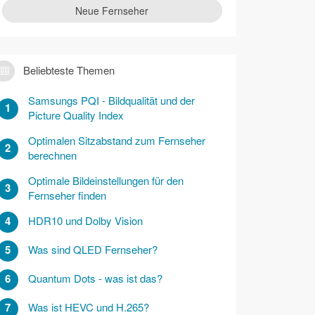
Neue Fernseher
Beliebteste Themen
Samsungs PQI - Bildqualität und der
1
Picture Quality Index
Optimalen Sitzabstand zum Fernseher
2
berechnen
Optimale Bildeinstellungen für den
3
Fernseher finden
4
HDR10 und Dolby Vision
5
Was sind QLED Fernseher?
6
Quantum Dots - was ist das?
7
Was ist HEVC und H.265?