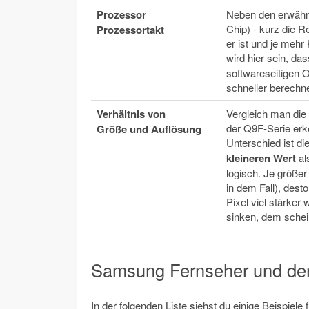
Prozessor
Neben den erwähnt
Chip) - kurz die R
Prozessortakt
er ist und je mehr
wird hier sein, da
softwareseitigen 
schneller berechn
Verhältnis von
Vergleich man die
der Q9F-Serie erke
Größe und Auflösung
Unterschied ist di
kleineren Wert
al
logisch. Je größer
in dem Fall), dest
Pixel viel stärke
sinken, dem schei
Samsung Fernseher und de
In der folgenden Liste siehst du einige Beispie