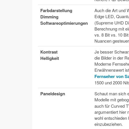
Farbdarstellung
Auch die Art und 
Edge LED, Quantu
Dimming
(Supreme UHD Dimm
Softwareoptimierungen
Berechnung mit ei
vs. 8 Bit vs. 10 B
Nuancen gesteuert
Kontrast
Je besser Schwarz
die Bilder in der R
Helligkeit
Moderne Fernseher
Erwähnenswert ist
Fernseher von S
1500 und 2000 Nit
Paneldesign
Schaut man sich e
Modelle mit gebog
auch für Curved 
argumentiert hier 
wohl entschieden 
einzubeziehen.