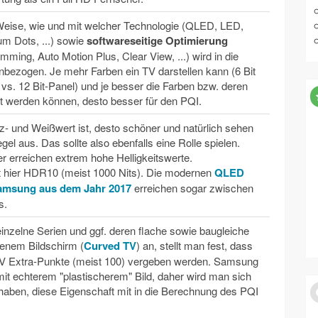
Weise, wie und mit welcher Technologie (QLED, LED,
m Dots, ...) sowie
softwareseitige Optimierung
ing, Auto Motion Plus, Clear View, ...) wird in die
nbezogen. Je mehr Farben ein TV darstellen kann (6 Bit
it vs. 12 Bit-Panel) und je besser die Farben bzw. deren
 werden können, desto besser für den PQI.
- und Weißwert ist, desto schöner und natürlich sehen
egel aus. Das sollte also ebenfalls eine Rolle spielen.
 erreichen extrem hohe Helligkeitswerte.
 hier HDR10 (meist 1000 Nits). Die modernen
QLED
amsung aus dem Jahr 2017
erreichen sogar zwischen
s.
inzelne Serien und ggf. deren flache sowie baugleiche
enem Bildschirm (
Curved TV
) an, stellt man fest, dass
TV Extra-Punkte (meist 100) vergeben werden. Samsung
mit echterem "plastischerem" Bild, daher wird man sich
haben, diese Eigenschaft mit in die Berechnung des PQI