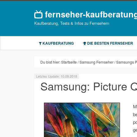
fernseher-kaufberatun
Kaufberatung, Tests & Infos zu Fernsehern
KAUFBERATUNG
DIE BESTEN FERNSEHER
Du bist hier:
Startseite
Samsung Fernseher
Samsungs PQI
Letztes Update: 10.09.2018
Samsung: Picture Qu
M
be
po
g