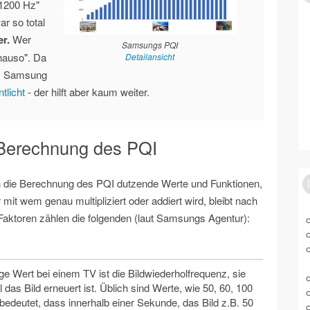
1200 Hz"
r so total
r.
Wer
Samsungs PQI
enauso". Da
Detailansicht
"! Samsung
tlicht
- der hilft aber kaum weiter.
r Berechnung des PQI
in die Berechnung des PQI dutzende Werte und Funktionen,
er mit wem genau multipliziert oder addiert wird, bleibt nach
Faktoren zählen die folgenden (laut Samsungs Agentur):
ige Wert bei einem TV ist die Bildwiederholfrequenz, sie
l das Bild erneuert ist. Üblich sind Werte, wie 50, 60, 100
edeutet, dass innerhalb einer Sekunde, das Bild z.B. 50