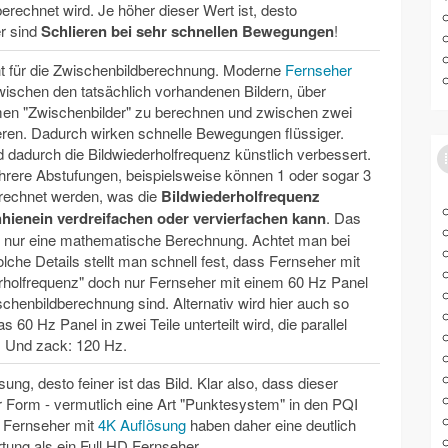
erechnet wird. Je höher dieser Wert ist, desto
r sind
Schlieren bei sehr schnellen Bewegungen
!
eht für die Zwischenbildberechnung. Moderne
Fernseher
wischen den tatsächlich vorhandenen Bildern, über
hmen "Zwischenbilder" zu berechnen und zwischen zwei
ieren. Dadurch wirken schnelle Bewegungen flüssiger.
 dadurch die Bildwiederholfrequenz künstlich verbessert.
ehrere Abstufungen, beispielsweise können 1 oder sogar 3
rechnet werden, was die
Bildwiederholfrequenz
hhienein verdreifachen oder vervierfachen kann
. Das
er nur eine mathematische Berechnung. Achtet man bei
lche Details stellt man schnell fest, dass Fernseher mit
rholfrequenz" doch nur Fernseher mit einem 60 Hz Panel
chenbildberechnung sind. Alternativ wird hier auch so
 60 Hz Panel in zwei Teile unterteilt wird, die parallel
 Und zack: 120 Hz.
ung, desto feiner ist das Bild. Klar also, dass dieser
r Form - vermutlich eine Art "Punktesystem" in den PQI
. Fernseher mit
4K Auflösung
haben daher eine deutlich
ung als ein Full HD Fernseher.