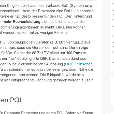
en Dingen, spielt auch der verbaute SoC (System on a
echeneinheit - bzw. der Prozessor eine Rolle. Je schneller
 Kerne er hat, desto besser für den PQI. Der Hintergrund
ss
mehr Rechenleistung
sich natürlich auch auf die
Optimierungsalgorithmen auswirkt. Die Bilder können
et werden, es kommt zu weniger Fehlern.
 PQI von baugleichen Geräten (z.B. 2017-er QLED aus
nnt man, dass die Geräte identisch sind. Der einzige
e Größe. So hat der 88 Zoll-TV einen um
100 Punkte
s der "nur" 65 Zoll große Q9F. Das ist auch durchaus
 der TV bei gleichbleibender Auflösung (
UHD Fernseher
o wahrscheinlich ist es, dass bei einer gewissen Nähe die
r wahrgenommen werden. Die Bildqualität würde also
nt hier entsprechend Rechnung getragen worden zu sein!
ren PQI
le für Samsung Fernseher und deren PQI. Sofern verfügbar