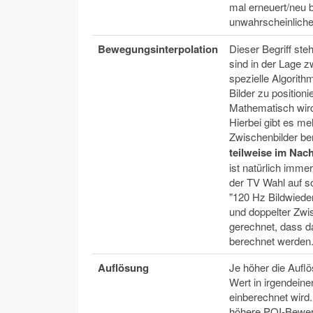
mal erneuert/neu b
unwahrscheinliche
Bewegungsinterpolation
Dieser Begriff st
sind in der Lage z
spezielle Algorit
Bilder zu position
Mathematisch wird
Hierbei gibt es m
Zwischenbilder be
teilweise im Nac
ist natürlich imm
der TV Wahl auf so
"120 Hz Bildwiede
und doppelter Zwis
gerechnet, dass das
berechnet werden.
Auflösung
Je höher die Auflös
Wert in irgendeine
einberechnet wird
höhere PQI-Bewert