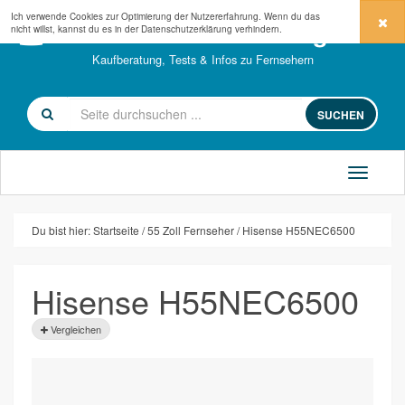
Ich verwende Cookies zur Optimierung der Nutzererfahrung. Wenn du das
fernseher-kaufberatung.com
nicht willst, kannst du es in der
Datenschutzerklärung
verhindern.
Kaufberatung, Tests & Infos zu Fernsehern
SUCHEN
Du bist hier:
Startseite
55 Zoll Fernseher
Hisense H55NEC6500
Hisense H55NEC6500
Vergleichen