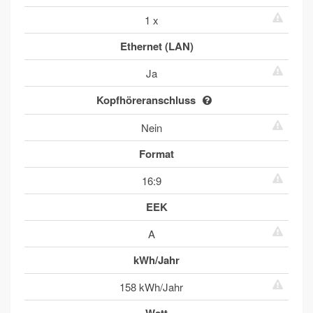
1 x
Ethernet (LAN)
Ja
Kopfhöreranschluss
Nein
Format
16:9
EEK
A
kWh/Jahr
158 kWh/Jahr