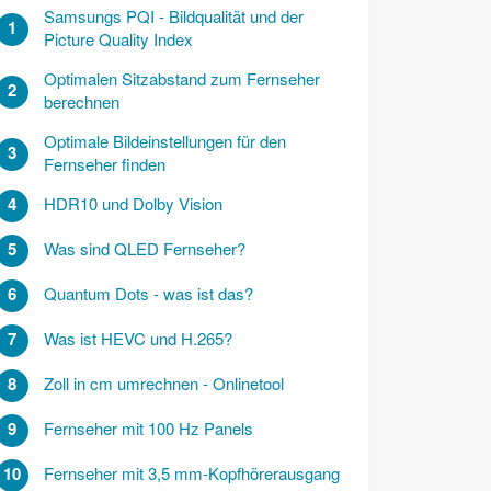
Samsungs PQI - Bildqualität und der
1
Picture Quality Index
Optimalen Sitzabstand zum Fernseher
2
berechnen
Optimale Bildeinstellungen für den
3
Fernseher finden
4
HDR10 und Dolby Vision
5
Was sind QLED Fernseher?
6
Quantum Dots - was ist das?
7
Was ist HEVC und H.265?
8
Zoll in cm umrechnen - Onlinetool
9
Fernseher mit 100 Hz Panels
10
Fernseher mit 3,5 mm-Kopfhörerausgang