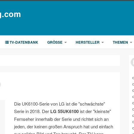
g.com
TV-DATENBANK
GRÖSSE
HERSTELLER
THEMEN
Die UK6100-Serie von LG ist die "schwächste"
Serie in 2018. Der
LG 55UK6100
ist der "kleinste"
Fernseher innerhalb der Serie und richtet sich an
jeden, der keinen großen Anspruch hat und einfach
nur solides Bild und Ton braucht. Der TV kann