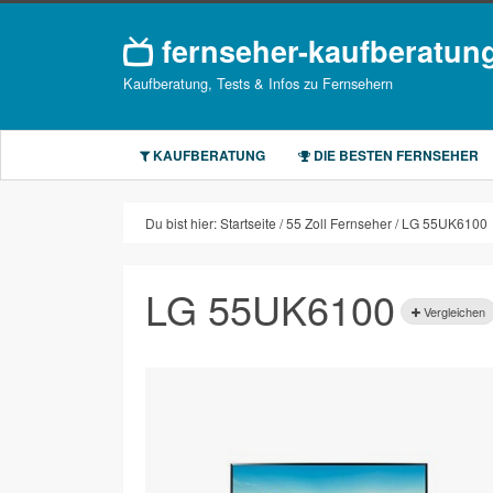
fernseher-kaufberatun
Kaufberatung, Tests & Infos zu Fernsehern
KAUFBERATUNG
DIE BESTEN FERNSEHER
Du bist hier:
Startseite
55 Zoll Fernseher
LG 55UK6100
LG 55UK6100
Vergleichen