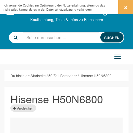
Ich verwende Cookies zur Optimierung der Nutzererfahrung. Wenn du das
fernseher-kaufberatung.com
nicht willst, kannst du es in der
Datenschutzerklärung
verhindern.
Kaufberatung, Tests & Infos zu Fernsehern
SUCHEN
Du bist hier:
Startseite
50 Zoll Fernseher
Hisense H50N6800
Hisense H50N6800
Vergleichen