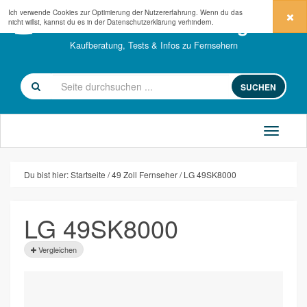
Ich verwende Cookies zur Optimierung der Nutzererfahrung. Wenn du das
fernseher-kaufberatung.com
nicht willst, kannst du es in der
Datenschutzerklärung
verhindern.
Kaufberatung, Tests & Infos zu Fernsehern
SUCHEN
Du bist hier:
Startseite
49 Zoll Fernseher
LG 49SK8000
LG 49SK8000
Vergleichen