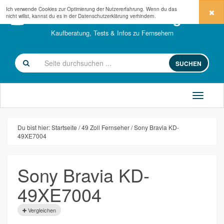
Ich verwende Cookies zur Optimierung der Nutzererfahrung. Wenn du das
fernseher-kaufberatung.com
nicht willst, kannst du es in der
Datenschutzerklärung
verhindern.
Kaufberatung, Tests & Infos zu Fernsehern
SUCHEN
Du bist hier:
Startseite
49 Zoll Fernseher
Sony Bravia KD-
49XE7004
Sony Bravia KD-
49XE7004
Vergleichen