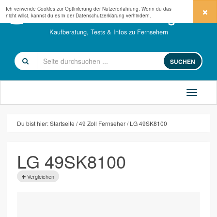
Ich verwende Cookies zur Optimierung der Nutzererfahrung. Wenn du das
fernseher-kaufberatung.com
nicht willst, kannst du es in der
Datenschutzerklärung
verhindern.
Kaufberatung, Tests & Infos zu Fernsehern
SUCHEN
Du bist hier:
Startseite
49 Zoll Fernseher
LG 49SK8100
LG 49SK8100
Vergleichen