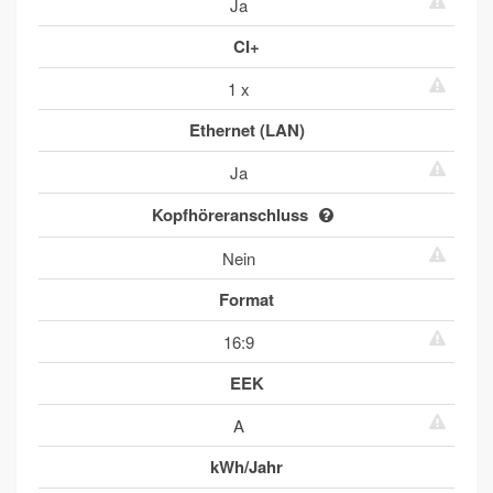
Ja
CI+
1 x
Ethernet (LAN)
Ja
Kopfhöreranschluss
Nein
Format
16:9
EEK
A
kWh/Jahr