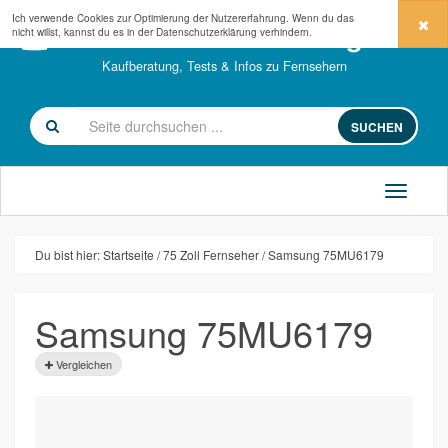
Ich verwende Cookies zur Optimierung der Nutzererfahrung. Wenn du das
fernseher-kaufberatung.com
nicht willst, kannst du es in der
Datenschutzerklärung
verhindern.
Kaufberatung, Tests & Infos zu Fernsehern
SUCHEN
Du bist hier:
Startseite
75 Zoll Fernseher
Samsung 75MU6179
Samsung 75MU6179
Vergleichen