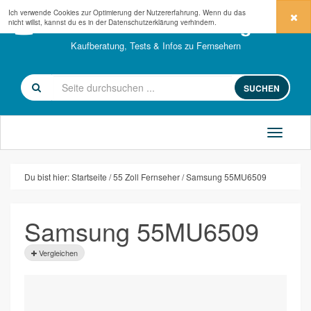
Ich verwende Cookies zur Optimierung der Nutzererfahrung. Wenn du das
fernseher-kaufberatung.com
nicht willst, kannst du es in der
Datenschutzerklärung
verhindern.
Kaufberatung, Tests & Infos zu Fernsehern
SUCHEN
Du bist hier:
Startseite
55 Zoll Fernseher
Samsung 55MU6509
Samsung 55MU6509
Vergleichen