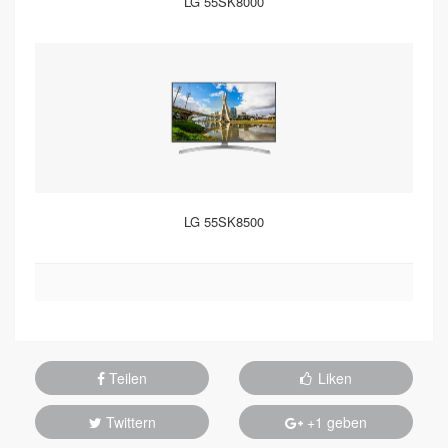
LG 55SK8000
LG 55SK8500
Teilen
Liken
Twittern
+1 geben