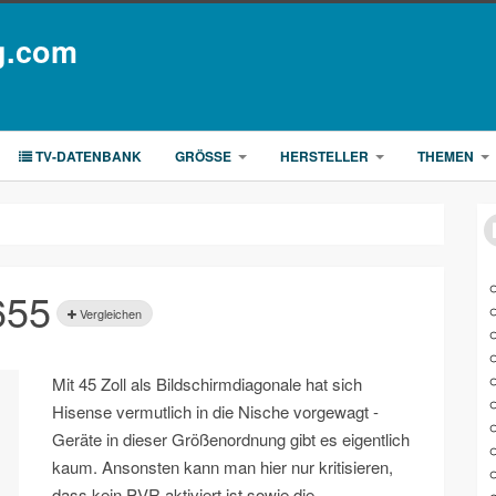
g.com
TV-DATENBANK
GRÖSSE
HERSTELLER
THEMEN
655
Vergleichen
Mit 45 Zoll als Bildschirmdiagonale hat sich
Hisense vermutlich in die Nische vorgewagt -
Geräte in dieser Größenordnung gibt es eigentlich
kaum. Ansonsten kann man hier nur kritisieren,
dass kein PVR aktiviert ist sowie die