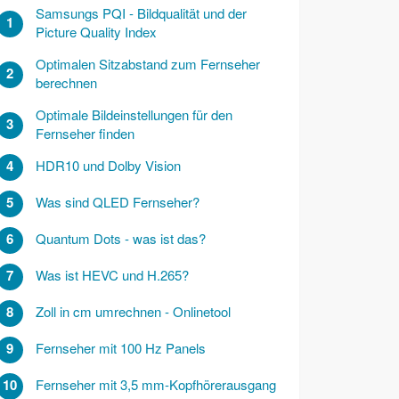
Samsungs PQI - Bildqualität und der
1
Picture Quality Index
Optimalen Sitzabstand zum Fernseher
2
berechnen
Optimale Bildeinstellungen für den
3
Fernseher finden
4
HDR10 und Dolby Vision
5
Was sind QLED Fernseher?
6
Quantum Dots - was ist das?
7
Was ist HEVC und H.265?
8
Zoll in cm umrechnen - Onlinetool
9
Fernseher mit 100 Hz Panels
10
Fernseher mit 3,5 mm-Kopfhörerausgang