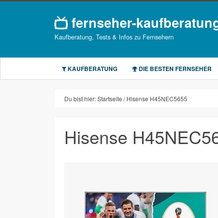
fernseher-kaufberatun
Kaufberatung, Tests & Infos zu Fernsehern
KAUFBERATUNG
DIE BESTEN FERNSEHER
Du bist hier:
Startseite
Hisense H45NEC5655
Hisense H45NEC5