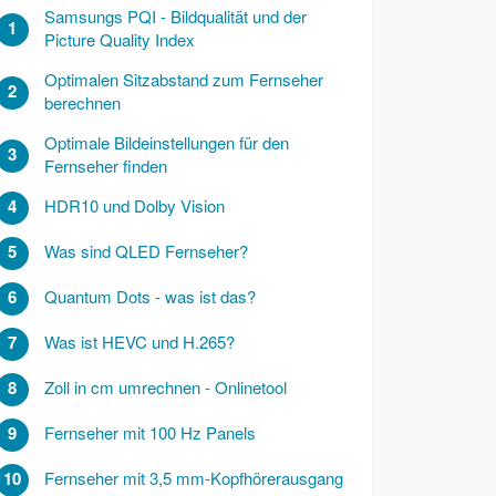
Samsungs PQI - Bildqualität und der
1
Picture Quality Index
Optimalen Sitzabstand zum Fernseher
2
berechnen
Optimale Bildeinstellungen für den
3
Fernseher finden
4
HDR10 und Dolby Vision
5
Was sind QLED Fernseher?
6
Quantum Dots - was ist das?
7
Was ist HEVC und H.265?
8
Zoll in cm umrechnen - Onlinetool
9
Fernseher mit 100 Hz Panels
10
Fernseher mit 3,5 mm-Kopfhörerausgang