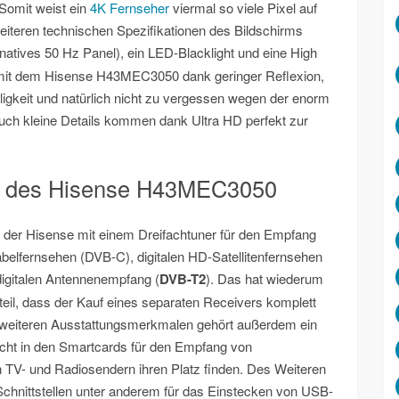
 Somit weist ein
4K Fernseher
viermal so viele Pixel auf
eiteren technischen Spezifikationen des Bildschirms
natives 50 Hz Panel), ein LED-Blacklight und eine High
 mit dem Hisense H43MEC3050 dank geringer Reflexion,
ligkeit und natürlich nicht zu vergessen wegen der enorm
uch kleine Details kommen dank Ultra HD perfekt zur
en des Hisense H43MEC3050
t der Hisense mit einem Dreifachtuner für den Empfang
abelfernsehen (DVB-C), digitalen HD-Satellitenfernsehen
igitalen Antennenempfang (
DVB-T2
). Das hat wiederum
eil, dass der Kauf eines separaten Receivers komplett
en weiteren Ausstattungsmerkmalen gehört außerdem ein
ht in den Smartcards für den Empfang von
n TV- und Radiosendern ihren Platz finden. Des Weiteren
Schnittstellen unter anderem für das Einstecken von USB-