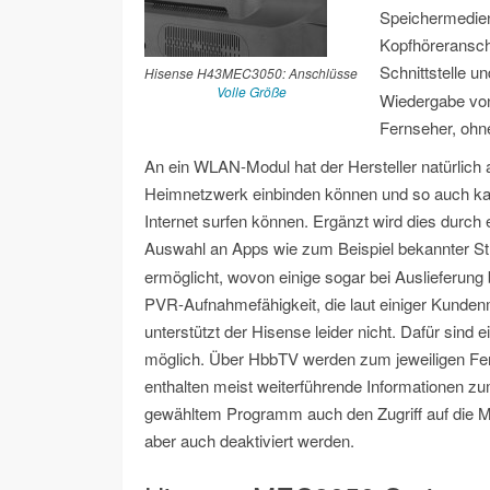
Speichermedien
Kopfhöreransch
Schnittstelle u
Hisense H43MEC3050: Anschlüsse
Volle Größe
Wiedergabe von
Fernseher, ohn
An ein WLAN-Modul hat der Hersteller natürlich 
Heimnetzwerk einbinden können und so auch kab
Internet surfen können. Ergänzt wird dies durch 
Auswahl an Apps wie zum Beispiel bekannter S
ermöglicht, wovon einige sogar bei Auslieferung be
PVR-Aufnahmefähigkeit, die laut einiger Kundenm
unterstützt der Hisense leider nicht. Dafür sind
möglich. Über HbbTV werden zum jeweiligen Fer
enthalten meist weiterführende Informationen z
gewähltem Programm auch den Zugriff auf die M
aber auch deaktiviert werden.