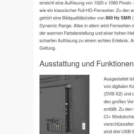
erreicht eine Auflösung von 1920 x 1080 Pixeln.
wie ein klassischer Full-HD-Fernseher. Zu den w
gehört eine Bildqualitätsindex von
800 Hz SMR
(
Dynamic Range. Alles in allem wird Fernsehen
der warmen Farbdarstellung und einer hohen Hel
scharfen Auflösung zu einem echten Erlebnis. A
Geltung.
Ausstattung und Funktion
Ausgestattet is
von digitalen K
(DVB-S2) und d
den großen Vort
entfällt. Zu d
CI+ Modulschac
verschlüsselte
sind drei USB-