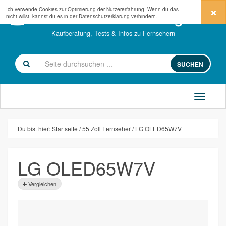
Ich verwende Cookies zur Optimierung der Nutzererfahrung. Wenn du das
fernseher-kaufberatung.com
nicht willst, kannst du es in der
Datenschutzerklärung
verhindern.
Kaufberatung, Tests & Infos zu Fernsehern
SUCHEN
Du bist hier:
Startseite
55 Zoll Fernseher
LG OLED65W7V
LG OLED65W7V
Vergleichen