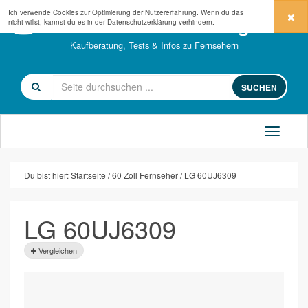
Ich verwende Cookies zur Optimierung der Nutzererfahrung. Wenn du das
fernseher-kaufberatung.com
nicht willst, kannst du es in der
Datenschutzerklärung
verhindern.
Kaufberatung, Tests & Infos zu Fernsehern
SUCHEN
Du bist hier:
Startseite
60 Zoll Fernseher
LG 60UJ6309
LG 60UJ6309
Vergleichen