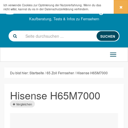
Ich verwende Cookies zur Optimierung der Nutzererfahrung. Wenn du das
fernseher-kaufberatung.com
nicht willst, kannst du es in der
Datenschutzerklärung
verhindern.
Kaufberatung, Tests & Infos zu Fernsehern
SUCHEN
Du bist hier:
Startseite
65 Zoll Fernseher
Hisense H65M7000
Hisense H65M7000
Vergleichen