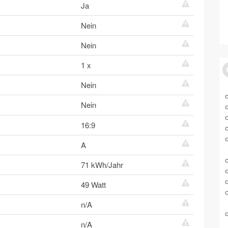
Ja
Nein
Nein
1 x
Nein
Nein
16:9
A
71 kWh/Jahr
49 Watt
n/A
n/A