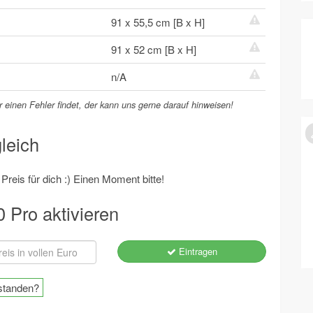
91 x 55,5 cm [B x H]
91 x 52 cm [B x H]
n/A
 einen Fehler findet, der kann uns gerne darauf hinweisen!
leich
reis für dich :) Einen Moment bitte!
0 Pro aktivieren
Eintragen
standen?