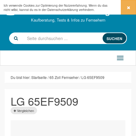
Ich verwende Cookies zur Optimierung der Nutzererfahrung. Wenn du das
fernseher-kaufberatung.com
nicht willst, kannst du es in der
Datenschutzerklärung
verhindern.
Kaufberatung, Tests & Infos zu Fernsehern
SUCHEN
Du bist hier:
Startseite
65 Zoll Fernseher
LG 65EF9509
LG 65EF9509
Vergleichen