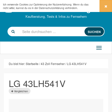
Ich verwende Cookies zur Optimierung der Nutzererfahrung. Wenn du das
fernseher-kaufberatung.com
nicht willst, kannst du es in der
Datenschutzerklärung
verhindern.
Kaufberatung, Tests & Infos zu Fernsehern
SUCHEN
Du bist hier:
Startseite
43 Zoll Fernseher
LG 43LH541V
LG 43LH541V
Vergleichen