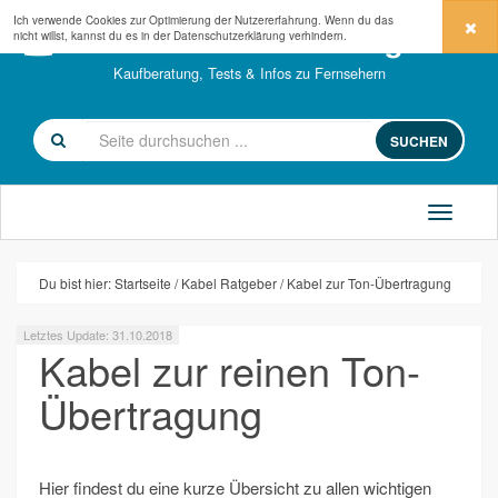
Ich verwende Cookies zur Optimierung der Nutzererfahrung. Wenn du das
fernseher-kaufberatung.com
nicht willst, kannst du es in der
Datenschutzerklärung
verhindern.
Kaufberatung, Tests & Infos zu Fernsehern
SUCHEN
Du bist hier:
Startseite
Kabel Ratgeber
Kabel zur Ton-Übertragung
Letztes Update: 31.10.2018
Kabel zur reinen Ton-
Übertragung
Hier findest du eine kurze Übersicht zu allen wichtigen